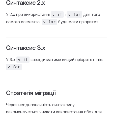
Синтаксис 2.x
У 2.x при використанні
і
для того
v-if
v-for
самого елемента,
буде мати пріоритет.
v-for
Синтаксис 3.x
У 3.x
завжди матиме вищий пріоритет, ніж
v-if
.
v-for
Стратегія міграції
Через неоднозначність синтаксису
рекомендується уникати використання обох для