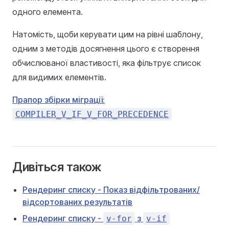
одного елемента.
Натомість, щоби керувати цим на рівні шаблону,
одним з методів досягнення цього є створення
обчислюваної властивості, яка фільтрує список
для видимих елементів.
Прапор збірки міграції:
COMPILER_V_IF_V_FOR_PRECEDENCE
Дивіться також
Рендеринг списку - Показ відфільтрованих/
відсортованих результатів
Рендеринг списку -
з
v-for
v-if