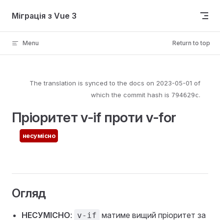
Skip to content
Міграція з Vue 3
Menu
Return to top
The translation is synced to the docs on
2023-05-01
of
which the commit hash is
.
794629c
Пріоритет v-if проти v-for
несумісно
Огляд
НЕСУМІСНО
:
матиме вищий пріоритет за
v-if