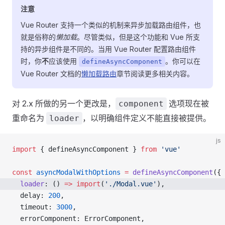
注意
Vue Router 支持一个类似的机制来异步加载路由组件，也
就是俗称的
懒加载
。尽管类似，但是这个功能和 Vue 所支
持的异步组件是不同的。当用 Vue Router 配置路由组件
时，你
不
应该使用
。你可以在
defineAsyncComponent
Vue Router 文档的
懒加载路由
章节阅读更多相关内容。
对 2.x 所做的另一个更改是，
选项现在被
component
重命名为
，以明确组件定义不能直接被提供。
loader
js
import
 { defineAsyncComponent } 
from
 'vue'
const
 asyncModalWithOptions
 =
 defineAsyncComponent
({
  loader
: () 
=>
 import
(
'./Modal.vue'
),
  delay: 
200
,
  timeout: 
3000
,
  errorComponent: ErrorComponent,