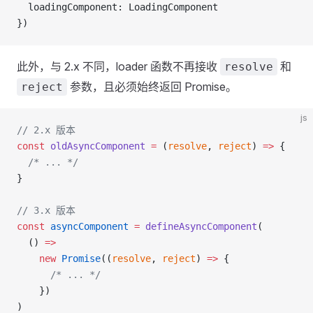
  loadingComponent: LoadingComponent
})
此外，与 2.x 不同，loader 函数不再接收
和
resolve
参数，且必须始终返回 Promise。
reject
js
// 2.x 版本
const
 oldAsyncComponent
 =
 (
resolve
, 
reject
) 
=>
 {
  /* ... */
}
// 3.x 版本
const
 asyncComponent
 =
 defineAsyncComponent
(
  () 
=>
    new
 Promise
((
resolve
, 
reject
) 
=>
 {
      /* ... */
    })
)