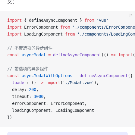
义：
js
import
 { defineAsyncComponent } 
from
 'vue'
import
 ErrorComponent 
from
 './components/ErrorCompone
import
 LoadingComponent 
from
 './components/LoadingCom
// 不带选项的异步组件
const
 asyncModal
 =
 defineAsyncComponent
(() 
=>
 import
(
// 带选项的异步组件
const
 asyncModalWithOptions
 =
 defineAsyncComponent
({
  loader
: () 
=>
 import
(
'./Modal.vue'
),
  delay: 
200
,
  timeout: 
3000
,
  errorComponent: ErrorComponent,
  loadingComponent: LoadingComponent
})