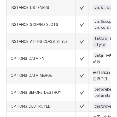
INSTANCE_LISTENERS
✔
vm.$listen
vm.$scoped
INSTANCE_SCOPED_SLOTS
✔
vm.$slots
现在
$attrs
INSTANCE_ATTRS_CLASS_STYLE
✔
style
在所有
data
OPTIONS_DATA_FN
✔
函数
来自 mixin 
OPTIONS_DATA_MERGE
✔
是浅合并
beforeDest
OPTIONS_BEFORE_DESTROY
✔
beforeUnmo
OPTIONS_DESTROYED
✔
destroyed
对于一个数组