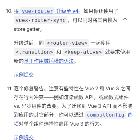
将
升级至 v4
。如果你还使用了
vue-router
，可以同时将其替换为一个
vuex-router-sync
store getter。
升级过后，同
一起使用
<router-view>
和
就要求使用
<transition>
<keep-alive>
新的
基于作用域插槽的语法
。
示例提交
逐个修复警告。注意有些特性在 Vue 2 和 Vue 3 之间
存在行为冲突——例如渲染函数 API，或函数式组件
vs. 异步组件的改变。为了迁移到 Vue 3 API 而不影响
到应用的其它部分，你可以通过
选
compatConfig
项
对单个组件选择性启用 Vue 3 的行为。
示例提交