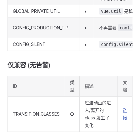
GLOBAL_PRIVATE_UTIL
◐
是私有
Vue.util
CONFIG_PRODUCTION_TIP
◐
不再需要
config.p
CONFIG_SILENT
◐
config.silent
仅兼容 (无告警)
类
文
ID
描述
型
档
过渡动画的进
入/离开的
链
TRANSITION_CLASSES
⭘
class 发生了
接
变化