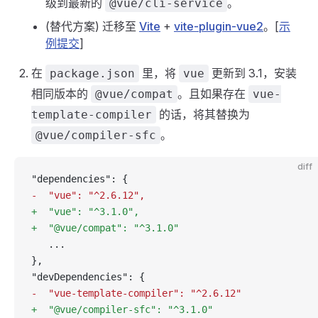
级到最新的
。
@vue/cli-service
(替代方案) 迁移至
Vite
+
vite-plugin-vue2
。[
示
例提交
]
在
里，将
更新到 3.1，安装
package.json
vue
相同版本的
。且如果存在
@vue/compat
vue-
的话，将其替换为
template-compiler
。
@vue/compiler-sfc
diff
"dependencies": {
-  "vue": "^2.6.12",
+  "vue": "^3.1.0",
+  "@vue/compat": "^3.1.0"
   ...
},
"devDependencies": {
-  "vue-template-compiler": "^2.6.12"
+  "@vue/compiler-sfc": "^3.1.0"