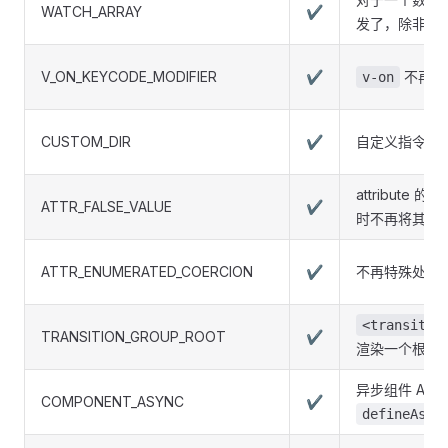
WATCH_ARRAY
✔
发了，除非使
V_ON_KEYCODE_MODIFIER
✔
不再支持
v-on
CUSTOM_DIR
✔
自定义指令钩
attribute
ATTR_FALSE_VALUE
✔
时不再将其移
ATTR_ENUMERATED_COERCION
✔
不再特殊处理枚举类
<transitio
TRANSITION_GROUP_ROOT
✔
渲染一个根元
异步组件 API
COMPONENT_ASYNC
✔
defineAsyn