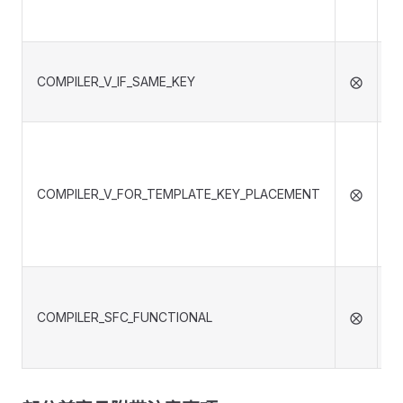
COMPILER_V_IF_SAME_KEY
⨂
的
v
COMPILER_V_FOR_TEMPLATE_KEY_PLACEMENT
⨂
COMPILER_SFC_FUNCTIONAL
⨂
f