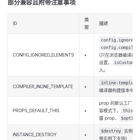
部分兼容且附带注意事项
类
ID
描述
型
config.ignoredE
config.compiler
CONFIG_IGNORED_ELEMENTS
◐
(只在浏览器编译器
设置，
isCustomEl
入。
inline-template
COMPILER_INLINE_TEMPLATE
◐
编译器构建版本中支
prop 的默认工厂
PROPS_DEFAULT_THIS
◐
容模式下，
不
this
露 prop、
$option
实例方法
$destroy
INSTANCE_DESTROY
◐
根实例下支持)