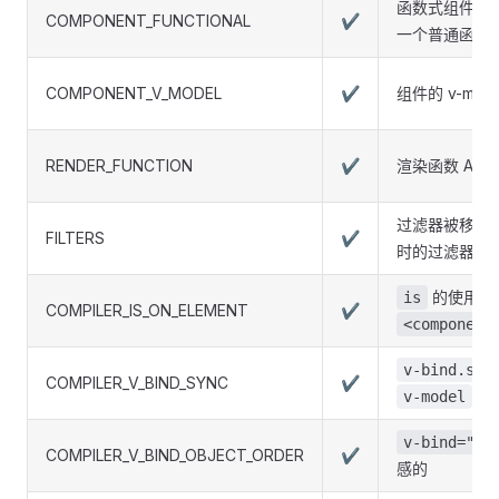
函数式组件 AP
COMPONENT_FUNCTIONAL
✔
一个普通函数)
COMPONENT_V_MODEL
✔
组件的 v-mod
RENDER_FUNCTION
✔
渲染函数 API
过滤器被移除 
FILTERS
✔
时的过滤器 API
的使用现
is
COMPILER_IS_ON_ELEMENT
✔
<component
v-bind.syn
COMPILER_V_BIND_SYNC
✔
v-model
v-bind="ob
COMPILER_V_BIND_OBJECT_ORDER
✔
感的