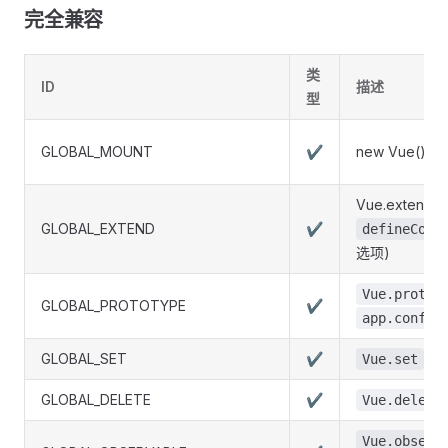
完全兼容
类
ID
描述
型
GLOBAL_MOUNT
✔
new Vue() ->
Vue.extend
GLOBAL_EXTEND
✔
defineComp
选项)
Vue.protot
GLOBAL_PROTOTYPE
✔
app.config
GLOBAL_SET
✔
被移
Vue.set
GLOBAL_DELETE
✔
Vue.delete
Vue.observ