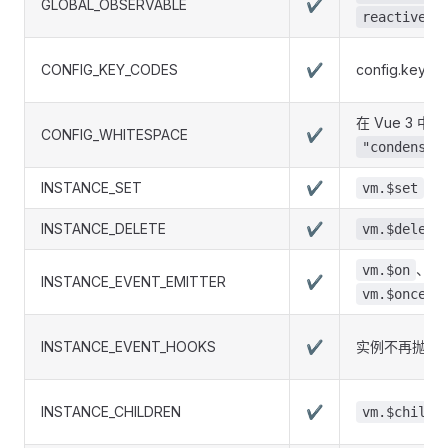
GLOBAL_OBSERVABLE
✔
)
reactive
CONFIG_KEY_CODES
✔
config.key
在 Vue 3 
CONFIG_WHITESPACE
✔
"condense"
INSTANCE_SET
✔
被移
vm.$set
INSTANCE_DELETE
✔
vm.$delete
、
vm.$on
v
INSTANCE_EVENT_EMITTER
✔
被
vm.$once
INSTANCE_EVENT_HOOKS
✔
实例不再抛出
INSTANCE_CHILDREN
✔
vm.$childr