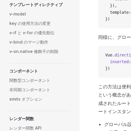
テンプレートディレクティブ
  }),
  template:
v-model
})
key の使用方法の変更
v-if と v-for の優先順位
同様に、グロー
v-bind のマージ動作
v-on.native 修飾子の削除
Vue.
directi
  inserted
:
})
コンポーネント
関数型コンポーネント
この方法は便利
非同期コンポーネント
という概念が
emits オプション
成されたルート
ートインスタン
レンダー関数
グローバル
レンダー関数 API