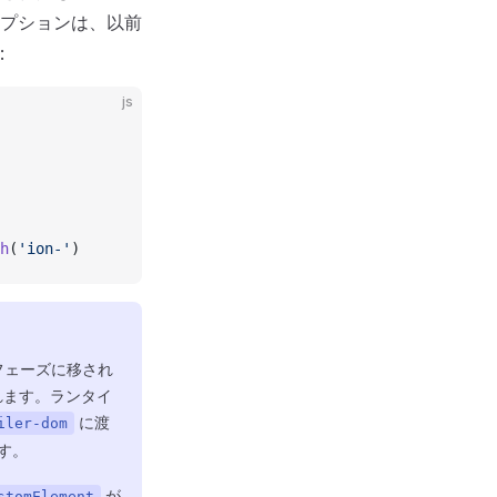
プションは、以前
:
js
h
(
'ion-'
)
フェーズに移され
れます。ランタイ
に渡
iler-dom
す。
が
stomElement