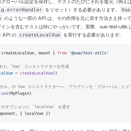
のグローバル設定を保存し、テストのたびにそれを復元（例え
をリセット）する必要があります。
ig.errorHandler
Vue
のような一部の API は、その作用を元に戻す方法さえ持っ
n
インを含むテストは特にやっかいです。実際、vue-test-util
API の
を実行する必要があります:
createLocalVue
 createLocalVue, mount } 
from
 '@vue/test-utils'
された `Vue` コンストラクターを作成
calVue
 =
 createLocalVue
()
ーカル」の Vue コンストラクターへ、プラグインを「グローバル」に
.
use
(MyPlugin)
nt のオプションに `localVue` を渡す
mponent, { localVue })