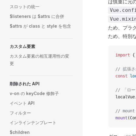
は慎重に元
スロットの統一
Vue.conf
$listeners は $attrs に合併
Vue.mixi
$attrs が class と style を包含
ため、プラグ
ため、特別な 
カスタム要素
import
 {
カスタム要素の相互運用性の変
更
// 拡張
const
 lo
削除された API
// 「ロ
v-on の keyCode 修飾子
localVue
イベント API
// mou
フィルター
mount
(Co
インラインテンプレート
$children