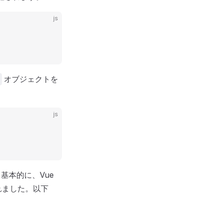
js
オブジェクトを
js
。基本的に、Vue
れました。以下