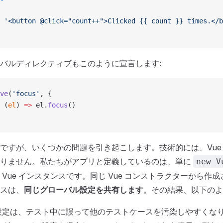
 
'<button @click="count++">Clicked {{ count }} times.</b
バルディレクティブもこのように宣言します:
ve
(
'focus'
, {
 (
el
) 
=>
 el.
focus
()
ですが、いくつかの問題を引き起こします。技術的には、Vue 
ありません。私たちがアプリと定義しているのは、単に
new V
 Vue インスタンスです。同じ Vue コンストラクターから作
スは、
同じグローバル設定を共有します
。その結果、以下のよ
設定は、テスト中に誤って他のテストケースを汚染しやすくな