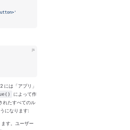
utton>'
js
2 には「アプリ」
によって作
ue()
成されたすべてのル
うになります:
ります。ユーザー