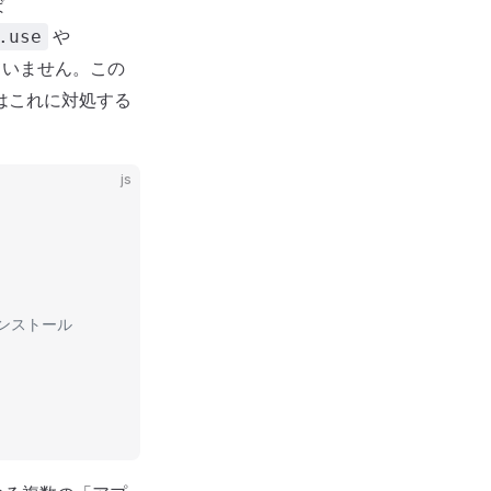
ば
や
.use
ていません。この
s はこれに対処する
js
インストール