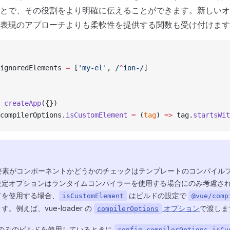
とで、その役割をより明確に伝えることができます。新しいオ
表現のアプローチよりも柔軟性を提供する関数も受け付けます
ignoredElements 
=
 [
'my-el'
,
 /
^
ion-
/
]
 createApp
({})
compilerOptions.
isCustomElement
 =
 (
tag
) 
=>
 tag.
startsWit
は、要素がコンポーネントかどうかのチェックはテンプレートのコンパイル
設定オプションはランタイムコンパイラーを使用する場合にのみ考慮さ
ドを使用する場合、
はビルドの設定で
isCustomElement
@vue/comp
。例えば、vue-loader の
オプション
で渡しま
compilerOptions
のみのビルドを使用しているときに
config.compilerOptions.isCu