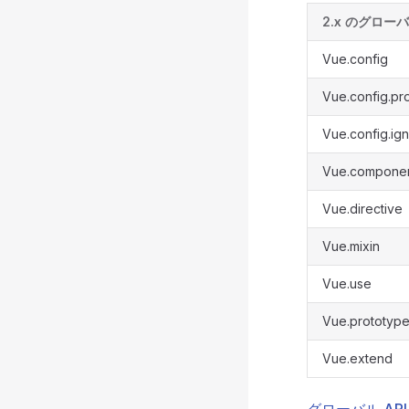
2.x のグローバ
Vue.config
Vue.config.pr
Vue.config.ig
Vue.compone
Vue.directive
Vue.mixin
Vue.use
Vue.prototyp
Vue.extend