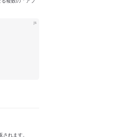
なる複数の「アプ
js
返されます。