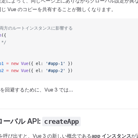
設定によって、同じページ上にありながらグローバル設定が異
じ Vue のコピーを共有することが難しくなります。
は両方のルートインスタンスに影響する
n
({
 */
p1
 =
 new
 Vue
({ el: 
'#app-1'
 })
p2
 =
 new
 Vue
({ el: 
'#app-2'
 })
回避するために、Vue 3 では…
ーバル API:
createApp
を呼び出すと、Vue 3 の新しい概念である
app インスタンス
が