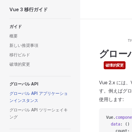
Vue 3 移行ガイド
Skip to content
Sidebar Navigation
ガイド
概要
Th
新しい推奨事項
グロー
移行ビルド
破壊的変更
破壊的変更
Vue 2.x 
グローバル API
す。例えばグ
グローバル API アプリケーショ
使用します:
ンインスタンス
グローバル API ツリーシェイキ
ング
Vue.
compone
  data
: () 
    count: 