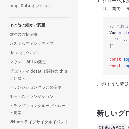
グローバル
propsData オプション
リ」間で、同
その他の細かい変更
// これ
Vue.
mixi
属性の強制変換
  /* ...
カスタムディレクティブ
})
data オプション
const
 ap
マウント API の変更
const
 ap
プロパティ default 関数の this
アクセス
このような問題を
トランジションクラスの変更
ルートのトランジション
トランジショングループのルー
新しいグロ
ト要素
VNode ライフサイクルイベント
createApp