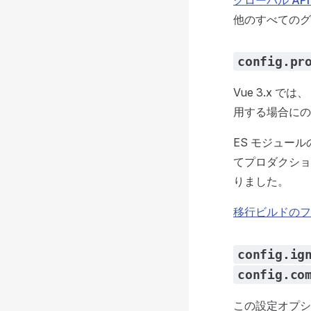
グローバル AP
他のすべてのグロー
config.pr
Vue 3.x
用する場合にのみ、
ES モジュー
てプロダクショ
りました。
移行ビルドのフ
config.ig
config.co
この設定オプシ